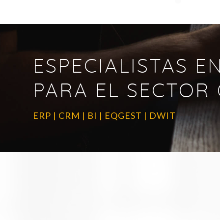
ESPECIALISTAS 
PARA EL SECTOR 
ERP
|
CRM
|
BI
|
EQGEST
|
DWIT